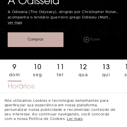
A Odisseia
A Odisseia (The Odyssey), dirigido por Christopher Nolan,
acompanha o lendário guerreiro grego Odisseu (Matt
Damon) em sua perigosa e longa jornada de volta para
ver mais
casa em Ítaca, após a vitória na Guerra de Troia. Lutando
para se reunir com sua esposa, Penélope (Anne
Hathaway), ele enfrenta criaturas míticas, a fúria dos
Comprar
Trailer
deuses e os limites da própria resistência. Classificação
indicativa 14 Anos. Contém violência.
9
10
11
12
13
dom
seg
ter
qua
qui
Horários:
Nós utilizamos cookies e tecnologias semelhantes para
LEG
aperfeiçoar sua experiência em nossa plataforma,
personalizar nossa publicidade e recomendar conteúdo de
seu interesse. Ao continuar navegando, você concorda
14:00
[Sala 06]
17:50
[Sala 06]
com a nossa Política de Cookies.
Ler mais