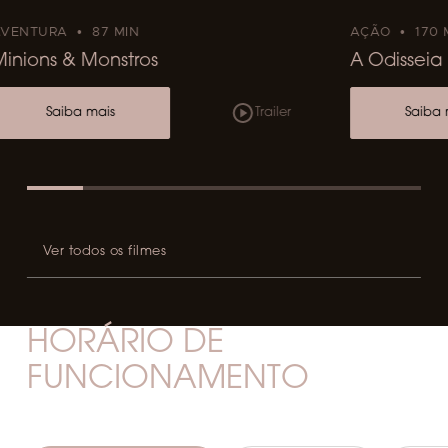
AVENTURA
87 MIN
AÇÃO
170 
Minions & Monstros
A Odisseia
Saiba mais
Trailer
Saiba 
Ver todos os filmes
HORÁRIO DE
FUNCIONAMENTO