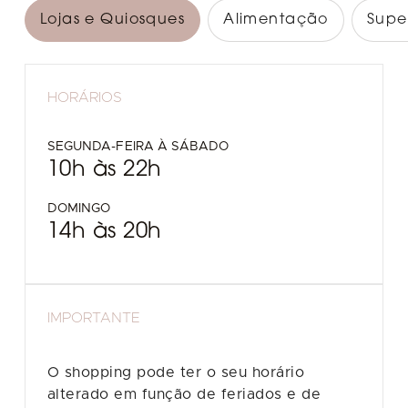
Lojas e Quiosques
Alimentação
Supe
HORÁRIOS
SEGUNDA-FEIRA À SÁBADO
10h às 22h
DOMINGO
14h às 20h
IMPORTANTE
O shopping pode ter o seu horário
alterado em função de feriados e de