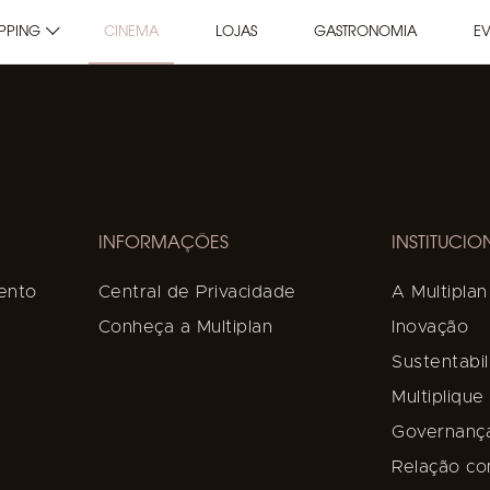
PPING
CINEMA
LOJAS
GASTRONOMIA
E
INFORMAÇÕES
INSTITUCIO
ento
Central de Privacidade
A Multiplan
Conheça a Multiplan
Inovação
Sustentabi
Multipliqu
Governanç
Relação co