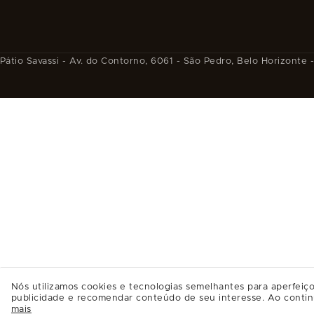
Pátio Savassi - Av. do Contorno, 6061 - São Pedro, Belo Horizonte
Nós utilizamos cookies e tecnologias semelhantes para aperfeiço
publicidade e recomendar conteúdo de seu interesse. Ao contin
mais