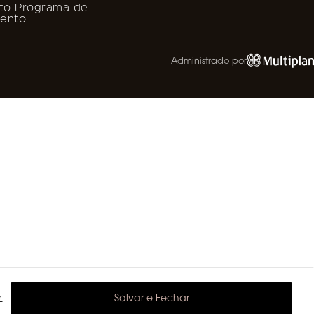
to Programa de
mento
Administrado por
r
Salvar e Fechar