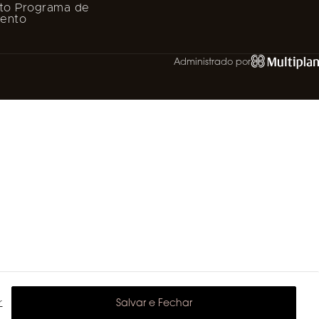
to Programa de
mento
Administrado por
r
Salvar e Fechar