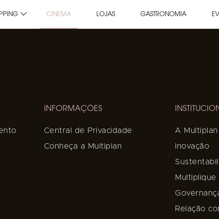
PPING
CINEMA
LOJAS
GASTRONOMIA
E
INFORMAÇÕES
INSTITUCIO
ento
Central de Privacidade
A Multiplan
Conheça a Multiplan
Inovação
Sustentabi
Multipliqu
Governanç
Relação co