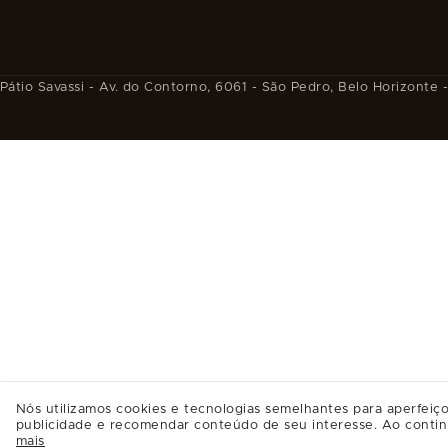
Pátio Savassi - Av. do Contorno, 6061 - São Pedro, Belo Horizonte
Nós utilizamos cookies e tecnologias semelhantes para aperfeiço
publicidade e recomendar conteúdo de seu interesse. Ao contin
mais