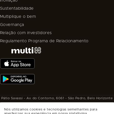
Inovação
Sustentabilidade
Multiplique o bem
Governança
Relação com investidores
Regulamento Programa de Relacionamento
Pátio Savassi - Av. do Contorno, 6061 - São Pedro, Belo Horizonte
- MG, CEP: 30110-929.
Nós utilizamos cookies e tecnologias semelhantes para
SAIBA COMO CHEGAR
aperfeiçoar sua experiência em nossa plataforma,