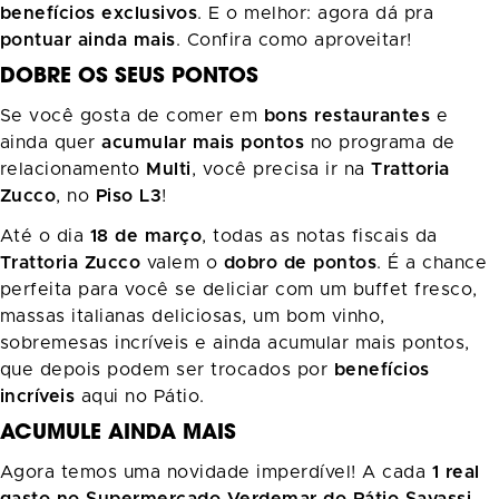
benefícios exclusivos
. E o melhor: agora dá pra
pontuar ainda mais
. Confira como aproveitar!
DOBRE OS SEUS PONTOS
Se você gosta de comer em
bons restaurantes
e
ainda quer
acumular mais pontos
no programa de
relacionamento
Multi
, você precisa ir na
Trattoria
Zucco
, no
Piso L3
!
Até o dia
18 de março
, todas as notas fiscais da
Trattoria Zucco
valem o
dobro de pontos
. É a chance
perfeita para você se deliciar com um buffet fresco,
massas italianas deliciosas, um bom vinho,
sobremesas incríveis e ainda acumular mais pontos,
que depois podem ser trocados por
benefícios
incríveis
aqui no Pátio.
ACUMULE AINDA MAIS
Agora temos uma novidade imperdível! A cada
1 real
gasto no Supermercado Verdemar do Pátio Savassi
,