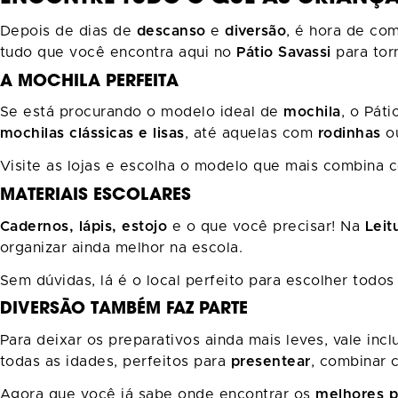
Depois de dias de
descanso
e
diversão
, é hora de co
tudo que você encontra aqui no
Pátio Savassi
para tor
A MOCHILA PERFEITA
Se está procurando o modelo ideal de
mochila
, o Páti
mochilas clássicas e lisas
, até aquelas com
rodinhas
o
Visite as lojas e escolha o modelo que mais combina
MATERIAIS ESCOLARES
Cadernos, lápis, estojo
e o que você precisar! Na
Leit
organizar ainda melhor na escola.
Sem dúvidas, lá é o local perfeito para escolher todos
DIVERSÃO TAMBÉM FAZ PARTE
Para deixar os preparativos ainda mais leves, vale inc
todas as idades, perfeitos para
presentear
, combinar 
Agora que você já sabe onde encontrar os
melhores p