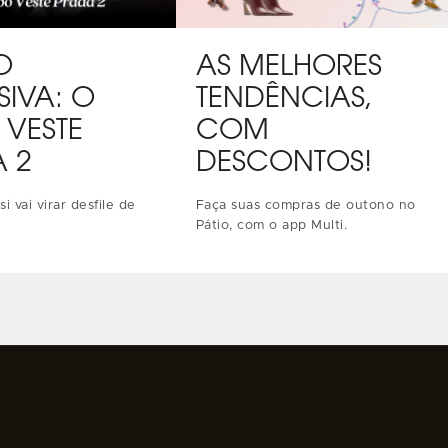
O
AS MELHORES
SIVA: O
TENDÊNCIAS,
 VESTE
COM
 2
DESCONTOS!
i vai virar desfile de
Faça suas compras de outono no
Pátio, com o app Multi.