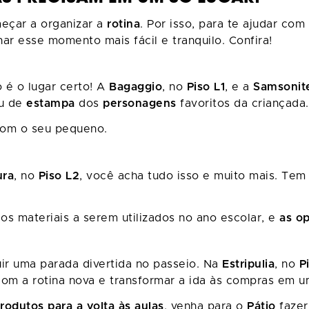
meçar a organizar a
rotina
. Por isso, para te ajudar com
nar esse momento mais fácil e tranquilo. Confira!
o é o lugar certo! A
Bagaggio
, no
Piso L1
, e a
Samsonit
u de
estampa
dos
personagens
favoritos da criançada.
 com o seu pequeno.
ura
, no
Piso L2
, você acha tudo isso e muito mais. Tem
 os materiais a serem utilizados no ano escolar, e
as op
luir uma parada divertida no passeio. Na
Estripulia
, no
P
com a rotina nova e transformar a ida às compras em 
rodutos para a volta às aulas
, venha para o
Pátio
fazer