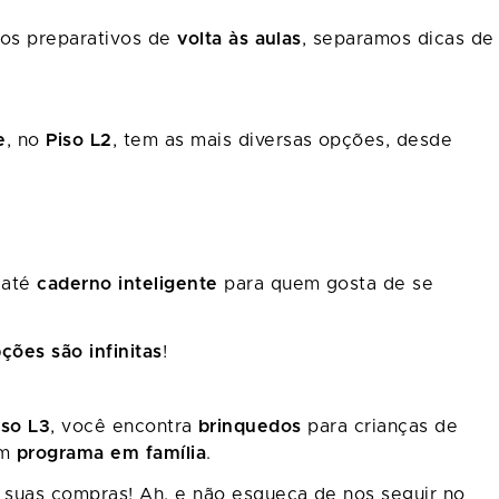
 os preparativos de
volta às aulas
, separamos dicas de
e
, no
Piso L2
, tem as mais diversas opções, desde
 até
caderno inteligente
para quem gosta de se
ções são infinitas
!
iso L3
, você encontra
brinquedos
para crianças de
um
programa em família
.
 suas compras! Ah, e não esqueça de nos seguir no