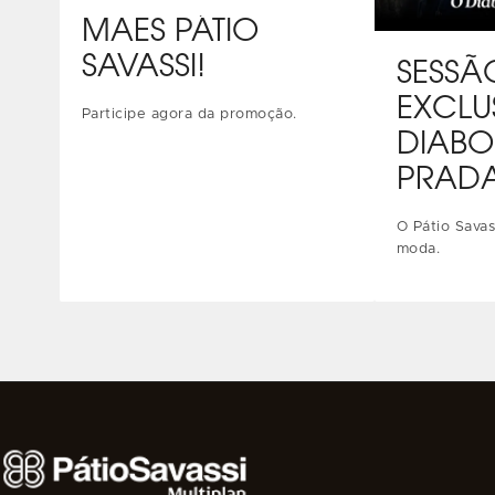
MÃES PÁTIO
SAVASSI!
SESSÃ
EXCLU
Participe agora da promoção.
DIABO
PRADA
O Pátio Savass
moda.