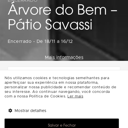
ENCERRADO
Árvore do Bem –
Pátio Savassi
Encerrado
-
De 18/11 a 16/12
Mais informações
Nós utilizamos cookies e tecnologias semelhantes para
Natal fica ainda mais especial
aperfeiçoar sua experiência em nossa plataforma,
personalizar nossa publicidade e recomendar conteúdo de
quando compartilhamos carinho.
seu interesse. Ao continuar navegando, você concorda
Participe da
Árvore do Bem
e ajude a
com a nossa Política de Cookies.
Ler mais
tornar o Natal de uma criança mais
feliz!
Mostrar detalhes
Tem benefícios 
Como participar:
Abrir
esperando por você!
Salvar e Fechar