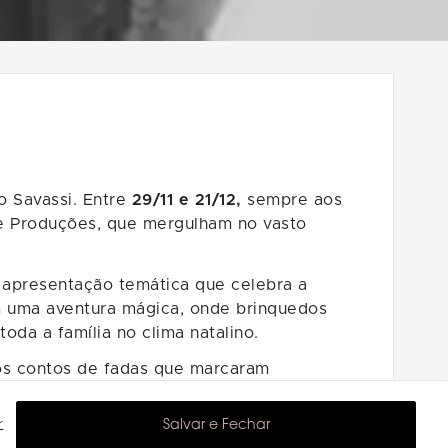
io Savassi. Entre
29/11 e 21/12,
sempre aos
te Produções, que mergulham no vasto
 apresentação temática que celebra a
em uma aventura mágica, onde brinquedos
da a família no clima natalino.
cos contos de fadas que marcaram
r
Salvar e Fechar
 calendário cultural:
Rapunzel, Musical de