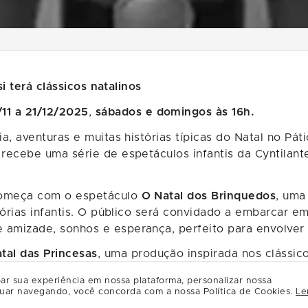
si terá clássicos natalinos
/11 a 21/12/2025
,
sábados e domingos às 16h.
, aventuras e muitas histórias típicas do Natal no Pát
recebe uma série de espetáculos infantis da Cyntilan
 começa com o espetáculo
O Natal dos Brinquedos
, uma
stórias infantis. O público será convidado a embarcar 
mizade, sonhos e esperança, perfeito para envolver to
tal das Princesas
, uma produção inspirada nos clássi
ar sua experiência em nossa plataforma, personalizar nossa
uar navegando, você concorda com a nossa Política de Cookies.
Le
nta com outras atrações temáticas que fazem parte do