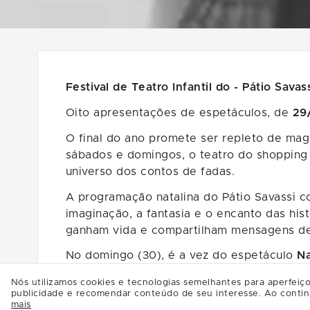
Festival de Teatro Infantil do - Pátio Savas
Oito apresentações de espetáculos, de
29
O final do ano promete ser repleto de magia
sábados e domingos, o teatro do shopping 
universo dos contos de fadas.
A programação natalina do Pátio Savassi
imaginação, a fantasia e o encanto das hi
ganham vida e compartilham mensagens de a
No domingo (30), é a vez do espetáculo
Na
gerações.
Nós utilizamos cookies e tecnologias semelhantes para aperfeiço
publicidade e recomendar conteúdo de seu interesse. Ao contin
Além desses dois espetáculos, a agenda co
mais