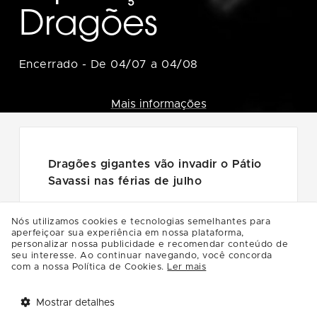
Dragões
Encerrado
-
De 04/07 a 04/08
Mais informações
Dragões gigantes vão invadir o Pátio
Savassi nas férias de julho
Exposição gratuita contará com nove
Nós utilizamos cookies e tecnologias semelhantes para
modelos dos lendários animais; todos
aperfeiçoar sua experiência em nossa plataforma,
se movimentam e emitem sons
personalizar nossa publicidade e recomendar conteúdo de
seu interesse. Ao continuar navegando, você concorda
Figura mitológica presente na história
com a nossa Política de Cookies.
Ler mais
de várias civilizações, o dragão será
o protagonista de uma grande
Mostrar detalhes