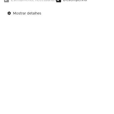
Estritamente necessários
Desempenho
Horários para fotos com o Noel:
Segunda a domingo: 10h às 22h
Mostrar detalhes
Traga a família e registre momentos inesqu
CONTATOS
AJUDA
Call Center: (31) 4003-4172
Horário de Funcionam
(somente capitais)