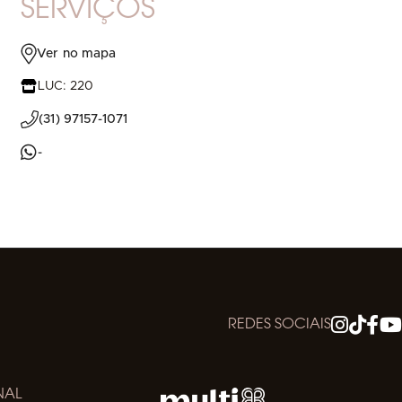
SERVIÇOS
Ver no mapa
LUC: 220
(31) 97157-1071
-
REDES SOCIAIS
NAL