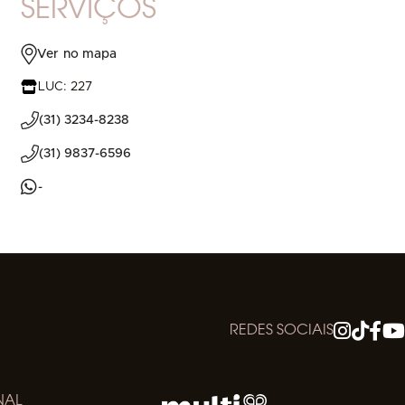
SERVIÇOS
Ver no mapa
LUC: 227
(31) 3234-8238
(31) 9837-6596
-
REDES SOCIAIS
NAL