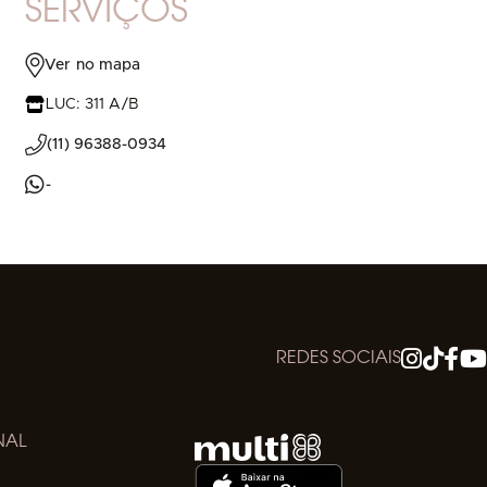
SERVIÇOS
Ver no mapa
LUC: 311 A/B
(11) 96388-0934
-
REDES SOCIAIS
NAL