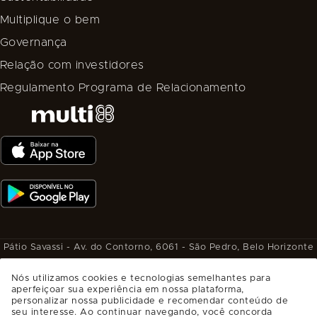
Multiplique o bem
Governança
Relação com investidores
Regulamento Programa de Relacionamento
Pátio Savassi - Av. do Contorno, 6061 - São Pedro, Belo Horizonte
- MG, CEP: 30110-929.
Nós utilizamos cookies e tecnologias semelhantes para
SAIBA COMO CHEGAR
aperfeiçoar sua experiência em nossa plataforma,
Administrado por
personalizar nossa publicidade e recomendar conteúdo de
seu interesse. Ao continuar navegando, você concorda