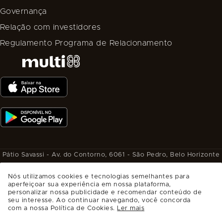
Governança
Relação com investidores
Regulamento Programa de Relacionamento
Pátio Savassi - Av. do Contorno, 6061 - São Pedro, Belo Horizonte
- MG, CEP: 30110-929.
Nós utilizamos cookies e tecnologias semelhantes para
SAIBA COMO CHEGAR
aperfeiçoar sua experiência em nossa plataforma,
Administrado por
personalizar nossa publicidade e recomendar conteúdo de
seu interesse. Ao continuar navegando, você concorda
com a nossa Política de Cookies.
Ler mais