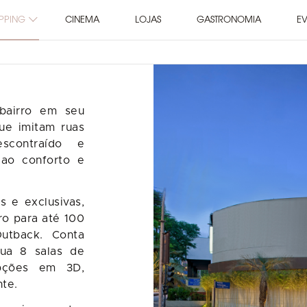
PPING
CINEMA
LOJAS
GASTRONOMIA
E
 bairro em seu
que imitam ruas
scontraído e
 ao conforto e
s e exclusivas,
ro para até 100
utback. Conta
ua 8 salas de
opções em 3D,
nte.