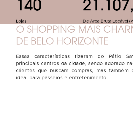
140
21.107
Lojas
De Área Bruta Locável (
O SHOPPING MAIS CHA
DE BELO HORIZONTE
Essas características fizeram do Pátio S
principais centros da cidade, sendo adorado n
clientes que buscam compras, mas também 
ideal para passeios e entretenimento.