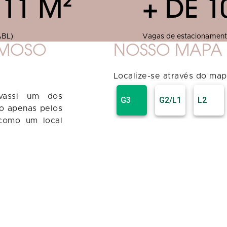
,11 M²
+ DE 1
ABL)
Vagas de estacionamen
RMOSO
NOSSO MAPA 
Localize-se através do ma
avassi um dos
ão apenas pelos
como um local